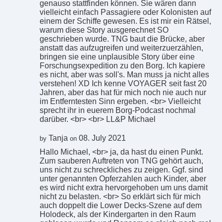
genauso stattfinden können. Sie wären dann
vielleicht einfach Passagiere oder Kolonisten auf
einem der Schiffe gewesen. Es ist mir ein Rätsel,
warum diese Story ausgerechnet SO
geschrieben wurde. TNG baut die Brücke, aber
anstatt das aufzugreifen und weiterzuerzählen,
bringen sie eine unplausible Story über eine
Forschungsexpedition zu den Borg. Ich kapiere
es nicht, aber was soll's. Man muss ja nicht alles
verstehen! XD Ich kenne VOYAGER seit fast 20
Jahren, aber das hat für mich noch nie auch nur
im Entferntesten Sinn ergeben. <br> Vielleicht
sprecht ihr in euerem Borg-Podcast nochmal
darüber. <br> <br> LL&P Michael
Tanja
08. July 2021
by
on
Hallo Michael, <br> ja, da hast du einen Punkt.
Zum sauberen Auftreten von TNG gehört auch,
uns nicht zu schreckliches zu zeigen. Ggf. sind
unter genannten Opferzahlen auch Kinder, aber
es wird nicht extra hervorgehoben um uns damit
nicht zu belasten. <br> So erklärt sich für mich
auch doppelt die Lower Decks-Szene auf dem
Holodeck, als der Kindergarten in den Raum