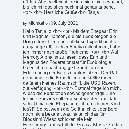
dürfen. Aber vielleicht irre ich mich, bin gespannt,
bis ich mir das alles noch mal genau ansehe.
<br> <br> Herzliche Grüße<br> Tanja
Michael
09. July 2021
by
on
Hallo Tanja! ;) <br> <br> Mit dem Ehepaar Erin
und Magnus Hanson, die als Exobiologen die
Borg erforschten und auf diese Expedition ihre
dreijährige (!!!) Tochter Annika mitnahmen, habe
ich immer noch große Probleme. <br> <br> Auf
Memory Alpha ist zu lesen, dass Erin und
Magnus den Föderationsrat für Exobiologie
baten, ihre unabhängige Expedition zur
Erforschung der Borg zu unterstützen. Der Rat
genehmigte die Expedition und stellte ihnen
dafür ein kleines Raumschiff, die USS Raven,
zur Verfügung. <br> <br> Erstmal frage ich mich,
wieso die Föderation sowas genehmigt! Eine
fremde Spezies soll erforscht werden und dafür
schickt man ein Ehepaar mit ihrem kleinen Kind
los?!? Selbst wenn die Gefährlichkeit der Borg
noch nicht bekannt war, halte ich das für
Blödsinn! Wieso schicken sie kein
Forschungsraumschiff der Galaxy-Klasse zu den