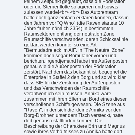
keinem Zeitpunkt geglaubt, dass die Föderation
oder die Sternenflotte so agieren und sowas
zulassen würde!<br> <br> Das Autorenteam
hätte doch ganz einfach erklären können, dass in
den Jahren vor "Q Who" (die Raven startete 10
Jahre früher, nämlich 2354) in bestimmten
Raumsektoren entlang der neutralen Zone
Raumschiffe verschwanden, deren Schicksal nie
geklärt werden konnte, so eine Art
"Bermudadreieck im All". In "The Neutral Zone"
kommen doch sogar Romulaner vorbei und
berichten, irgendjemand habe ihre Außenposten
genau wie die Außenposten der Föderation
zerstört. Nachdem das bekannt ist, begegnet die
Enterprise in Staffel 2 den Borg und so wird klar,
dass SIE für die Zerstörung der Außenposten
und das Verschwinden der Raumschiffe
verantwortlich sein müssen. Annika wäre
zusammen mit ihren Eltern an Bord eines dieser
verschollenen Schiffe gewesen. Die Szene aus
"Raven", in der sich die kleine Annika vor den
Borg-Drohnen unter dem Tisch versteckt, hätte
dort genauso stattfinden können. Die
Beschreibung der Charaktere Erin und Magnus
sowie ihres Verhältnisses zu Annika hätte dort