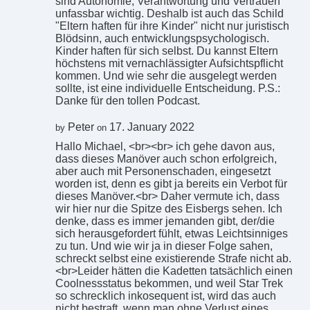
sind Autonomie, Verantwortung und Vertrauen
unfassbar wichtig. Deshalb ist auch das Schild
"Eltern haften für ihre Kinder" nicht nur juristisch
Blödsinn, auch entwicklungspsychologisch.
Kinder haften für sich selbst. Du kannst Eltern
höchstens mit vernachlässigter Aufsichtspflicht
kommen. Und wie sehr die ausgelegt werden
sollte, ist eine individuelle Entscheidung. P.S.:
Danke für den tollen Podcast.
Peter
17. January 2022
by
on
Hallo Michael, <br><br> ich gehe davon aus,
dass dieses Manöver auch schon erfolgreich,
aber auch mit Personenschaden, eingesetzt
worden ist, denn es gibt ja bereits ein Verbot für
dieses Manöver.<br> Daher vermute ich, dass
wir hier nur die Spitze des Eisbergs sehen. Ich
denke, dass es immer jemanden gibt, der/die
sich herausgefordert fühlt, etwas Leichtsinniges
zu tun. Und wie wir ja in dieser Folge sahen,
schreckt selbst eine existierende Strafe nicht ab.
<br>Leider hätten die Kadetten tatsächlich einen
Coolnessstatus bekommen, und weil Star Trek
so schrecklich inkosequent ist, wird das auch
nicht bestraft, wenn man ohne Verlust eines