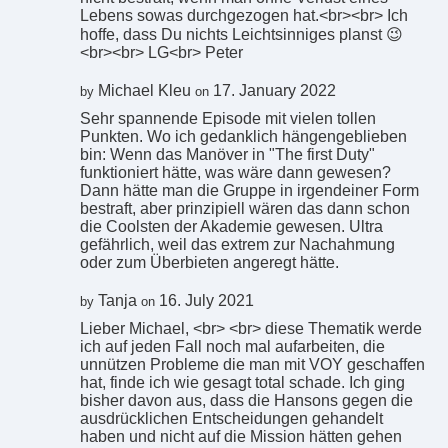
Lebens sowas durchgezogen hat.<br><br> Ich
hoffe, dass Du nichts Leichtsinniges planst 😉
<br><br> LG<br> Peter
Michael Kleu
17. January 2022
by
on
Sehr spannende Episode mit vielen tollen
Punkten. Wo ich gedanklich hängengeblieben
bin: Wenn das Manöver in "The first Duty"
funktioniert hätte, was wäre dann gewesen?
Dann hätte man die Gruppe in irgendeiner Form
bestraft, aber prinzipiell wären das dann schon
die Coolsten der Akademie gewesen. Ultra
gefährlich, weil das extrem zur Nachahmung
oder zum Überbieten angeregt hätte.
Tanja
16. July 2021
by
on
Lieber Michael, <br> <br> diese Thematik werde
ich auf jeden Fall noch mal aufarbeiten, die
unnützen Probleme die man mit VOY geschaffen
hat, finde ich wie gesagt total schade. Ich ging
bisher davon aus, dass die Hansons gegen die
ausdrücklichen Entscheidungen gehandelt
haben und nicht auf die Mission hätten gehen