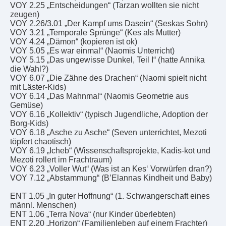
VOY 2.25 „Entscheidungen“ (Tarzan wollten sie nicht
zeugen)
VOY 2.26/3.01 „Der Kampf ums Dasein“ (Seskas Sohn)
VOY 3.21 „Temporale Sprünge“ (Kes als Mutter)
VOY 4.24 „Dämon“ (kopieren ist ok)
VOY 5.05 „Es war einmal“ (Naomis Unterricht)
VOY 5.15 „Das ungewisse Dunkel, Teil I“ (hatte Annika
die Wahl?)
VOY 6.07 „Die Zähne des Drachen“ (Naomi spielt nicht
mit Läster-Kids)
VOY 6.14 „Das Mahnmal“ (Naomis Geometrie aus
Gemüse)
VOY 6.16 „Kollektiv“ (typisch Jugendliche, Adoption der
Borg-Kids)
VOY 6.18 „Asche zu Asche“ (Seven unterrichtet, Mezoti
töpfert chaotisch)
VOY 6.19 „Icheb“ (Wissenschaftsprojekte, Kadis-kot und
Mezoti rollert im Frachtraum)
VOY 6.23 „Voller Wut“ (Was ist an Kes‘ Vorwürfen dran?)
VOY 7.12 „Abstammung“ (B’Elannas Kindheit und Baby)
ENT 1.05 „In guter Hoffnung“ (1. Schwangerschaft eines
männl. Menschen)
ENT 1.06 „Terra Nova“ (nur Kinder überlebten)
ENT 2.20 „Horizon“ (Familienleben auf einem Frachter)