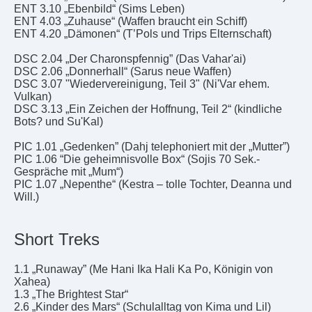
ENT 3.10 „Ebenbild“ (Sims Leben)
ENT 4.03 „Zuhause“ (Waffen braucht ein Schiff)
ENT 4.20 „Dämonen“ (T’Pols und Trips Elternschaft)
DSC 2.04 „Der Charonspfennig” (Das Vahar'ai)
DSC 2.06 „Donnerhall“ (Sarus neue Waffen)
DSC 3.07 "Wiedervereinigung, Teil 3" (Ni'Var ehem.
Vulkan)
DSC 3.13 „Ein Zeichen der Hoffnung, Teil 2“ (kindliche
Bots? und Su'Kal)
PIC 1.01 „Gedenken” (Dahj telephoniert mit der „Mutter”)
PIC 1.06 “Die geheimnisvolle Box“ (Sojis 70 Sek.-
Gespräche mit „Mum“)
PIC 1.07 „Nepenthe“ (Kestra – tolle Tochter, Deanna und
Will.)
Short Treks
1.1 „Runaway” (Me Hani Ika Hali Ka Po, Königin von
Xahea)
1.3 „The Brightest Star“
2.6 „Kinder des Mars“ (Schulalltag von Kima und Lil)