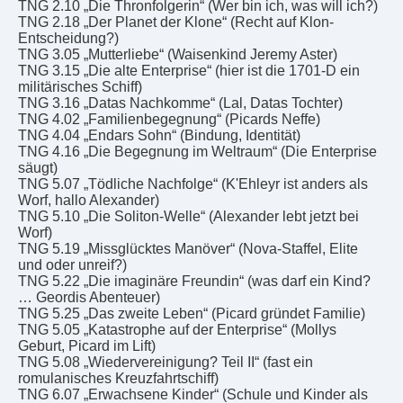
TNG 2.10 „Die Thronfolgerin“ (Wer bin ich, was will ich?)
TNG 2.18 „Der Planet der Klone“ (Recht auf Klon-
Entscheidung?)
TNG 3.05 „Mutterliebe“ (Waisenkind Jeremy Aster)
TNG 3.15 „Die alte Enterprise“ (hier ist die 1701-D ein
militärisches Schiff)
TNG 3.16 „Datas Nachkomme“ (Lal, Datas Tochter)
TNG 4.02 „Familienbegegnung“ (Picards Neffe)
TNG 4.04 „Endars Sohn“ (Bindung, Identität)
TNG 4.16 „Die Begegnung im Weltraum“ (Die Enterprise
säugt)
TNG 5.07 „Tödliche Nachfolge“ (K'Ehleyr ist anders als
Worf, hallo Alexander)
TNG 5.10 „Die Soliton-Welle“ (Alexander lebt jetzt bei
Worf)
TNG 5.19 „Missglücktes Manöver“ (Nova-Staffel, Elite
und oder unreif?)
TNG 5.22 „Die imaginäre Freundin“ (was darf ein Kind?
… Geordis Abenteuer)
TNG 5.25 „Das zweite Leben“ (Picard gründet Familie)
TNG 5.05 „Katastrophe auf der Enterprise“ (Mollys
Geburt, Picard im Lift)
TNG 5.08 „Wiedervereinigung? Teil II“ (fast ein
romulanisches Kreuzfahrtschiff)
TNG 6.07 „Erwachsene Kinder“ (Schule und Kinder als