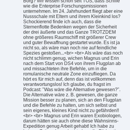
Borg? Wir wissen schon seit TOS, dass Schiffe
wie die Enterprise Forschungsmissionen
unternehmen. Im 24. Jahrhundert fliegt aber eine
Nussschale mit Eltern und ihrem Kleinkind los?
Schockierend finde ich auch, dass die
Sternenflotte Bedenken wegen der Sicherheit
der drei äußerte und das Ganze TROTZDEM
ohne größeres Raumschiff mit größerer Crew
und guter Bewaffnung gestartet wurde. Es ist ja
nicht so, als wäre man noch nie auf feindliche
Spezies gestoßen...<br> <br> Als wäre das noch
nicht schlimm genug, wichen Magnus und Erin
nach dem Start von DS4 von ihrem Flugplan ab
und missachteten ihre Befehle, um in die
romulanische neutrale Zone einzufliegen. Da
hört es für mich auf, denn das ist vollkommen
verantwortungslos! Ich glaube, du fragst im
Podcast: "Was wäre die Alternative gewesen?".
Die Alternative wäre z. B. gewesen, die ganze
Mission besser zu planen, sich an den Flugplan
und die Befehle zu halten, um sich selbst und
sein eigenes, kleines Kind nicht zu gefährden!!
<br> <br> Magnus und Erin waren Exobiologen,
darum hätten sie auch ohne diese Wahnsinns-
Expedition genug Arbeit gehabt! Ich habe zu