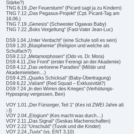
Stärke?)
TNG 6.19 „Der Feuersturm“ (Picard sagt ja zu Kindern)
TNG 7.12 „Das Pegasus-Projekt“ (Cpt. Picard-Tag am
16.06.)
TNG 7.19 „Genesis“ (Schwester Ogawas Baby)
TNG 7.22 „Boks Vergeltung“ (Fast-Vater Jean-Luc)
DS9 1.04 „Unter Verdacht“ (eine Schule soll es sein)
DS9 1.20 „Blasphemie“ (Religion und welche als
Schulfach?)
DS9 2.12 „Metamorphosen“ (Odo vs. Dr. Mora)
DS9 4.11 „Die Front“ (erster Ferengi an der Akademie)
DS9 4.12 „Das verlorene Paradies“ (Militär und
Akademieleben…)
DS9 4.25 „Quarks Schicksal“ (Baby-Übertragung)
DS9 6.22 „Valiant“ (Red Squad – Exklusivität?)
DS9 7.24 „In den Wirren des Krieges“ (Verhütungs-
Hypospray vergessen, Ben)
VOY 1.01 „Der Fürsorger, Teil 1“ (Kes ist ZWEI Jahre alt
;-))
VOY 2.04 „Elogium“ (Kes macht was durch…)
VOY 2.11 „Das Signal“ (Seskas Machenschaften)
VOY 2.22 “Unschuld” (Tuvok und die Kinder)
VOY 2.24 „Tuvix“ (vs. ENT 3.10)