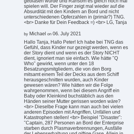
geblasen wurde und Ransom es gleich noch mal
spielen will. Der Finger zeigt mal wieder auf die
Absurdität mit den Kindern an Bord und nicht
unterschiedenen Opferzahlen in (primär?) TNG.
<br> Danke für Dein Feedback =) <br> LG, Tanja
Michael
06. July 2021
by
on
Hallo Tanja, Hallo Peter! Ich habe bei TNG das
Gefühl, dass Kinder nur gezeigt werden, wenn es
der Story dient und wenn es der Story NICHT
dient, ignoriert man sie einfach. Wie hätte "Q
Who" gewirkt, wenn unter den 18
Besatzungsmitgliedern, die von den Borg
mitsamt einem Teil der Decks aus dem Schiff
herausgeschnitten wurden, auch Kinder
gewesen wären? Wie hätten wir die Folge
wahrgenommen, wenn bei diesem Angriff ein
Baby oder Kleinkind buchstäblich aus den
Händen seiner Mutter gerissen worden wäre?
<br> Dieselbe Frage kann man auch bei vielen
anderen Episoden mit Angriffen, Unfällen und
Katastrophen stellen! <br> Beispiel "Disaster":
"Captain, 287 Personen an Bord der Enterprise
starben durch Plasmaverbrennungen, Ausfälle
der Lebenserhaltung und giftige Gase. Allein in