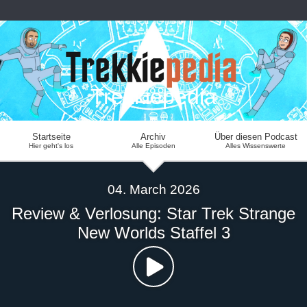
Trekkiepedia
Startseite
Archiv
Über diesen Podcast
Hier geht's los
Alle Episoden
Alles Wissenswerte
04. March 2026
Review & Verlosung: Star Trek Strange
New Worlds Staffel 3